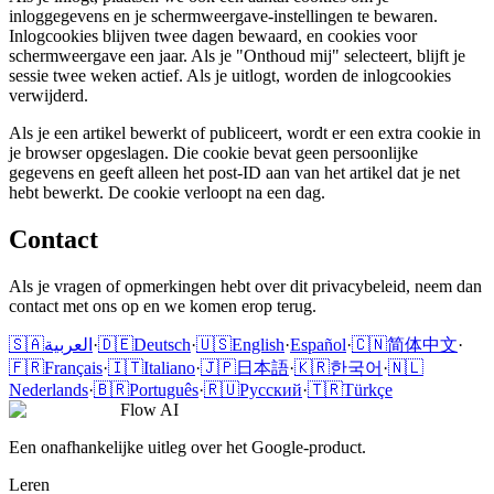
inloggegevens en je schermweergave-instellingen te bewaren.
Inlogcookies blijven twee dagen bewaard, en cookies voor
schermweergave een jaar. Als je "Onthoud mij" selecteert, blijft je
sessie twee weken actief. Als je uitlogt, worden de inlogcookies
verwijderd.
Als je een artikel bewerkt of publiceert, wordt er een extra cookie in
je browser opgeslagen. Die cookie bevat geen persoonlijke
gegevens en geeft alleen het post-ID aan van het artikel dat je net
hebt bewerkt. De cookie verloopt na een dag.
Contact
Als je vragen of opmerkingen hebt over dit privacybeleid, neem dan
contact met ons op en we komen erop terug.
🇸🇦
العربية
·
🇩🇪
Deutsch
·
🇺🇸
English
·
Español
·
🇨🇳
简体中文
·
🇫🇷
Français
·
🇮🇹
Italiano
·
🇯🇵
日本語
·
🇰🇷
한국어
·
🇳🇱
Nederlands
·
🇧🇷
Português
·
🇷🇺
Русский
·
🇹🇷
Türkçe
Flow AI
Een onafhankelijke uitleg over het Google-product.
Leren