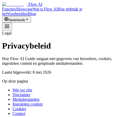
Flow AI
Functies
Showcase
Wat is Flow AI
Hoe gebruik je
het
Voorbeelden
Blog
Nederlands
Legal
Privacybeleid
Hoe Flow AI Guide omgaat met gegevens van bezoekers, cookies,
ingesloten content en geüploade mediabestanden.
Laatst bijgewerkt:
8 mei 2026
Op deze pagina
Wie we zijn
Disclaimer
Mediabestanden
Ingesloten content
Cookies
Contact