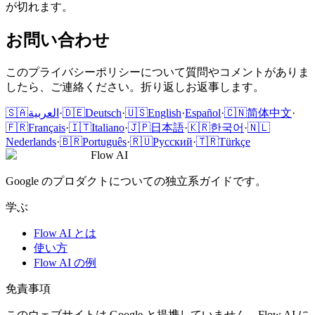
が切れます。
お問い合わせ
このプライバシーポリシーについて質問やコメントがありま
したら、ご連絡ください。折り返しお返事します。
🇸🇦
العربية
·
🇩🇪
Deutsch
·
🇺🇸
English
·
Español
·
🇨🇳
简体中文
·
🇫🇷
Français
·
🇮🇹
Italiano
·
🇯🇵
日本語
·
🇰🇷
한국어
·
🇳🇱
Nederlands
·
🇧🇷
Português
·
🇷🇺
Русский
·
🇹🇷
Türkçe
Flow AI
Google のプロダクトについての独立系ガイドです。
学ぶ
Flow AI とは
使い方
Flow AI の例
免責事項
このウェブサイトは Google と提携していません。Flow AI に